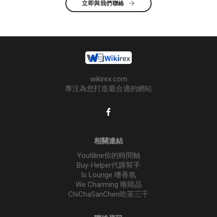
立即與我們聯絡
wikirex.com
專注為您打造最合適的網站
相關連結
Youtiline你的時間軸
Buy-Helper代購幫手
Is Lounge 嗜香氛
We Charming 唯睛品
ChiChaSanChen吃茶三千