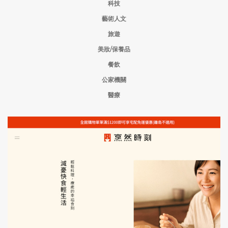
科技
藝術人文
旅遊
美妝/保養品
餐飲
公家機關
醫療