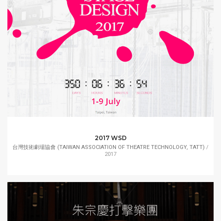
2017 WSD
台灣技術劇場協會 (TAIWAN ASSOCIATION OF THEATRE TECHNOLOGY, TATT)
/
2017