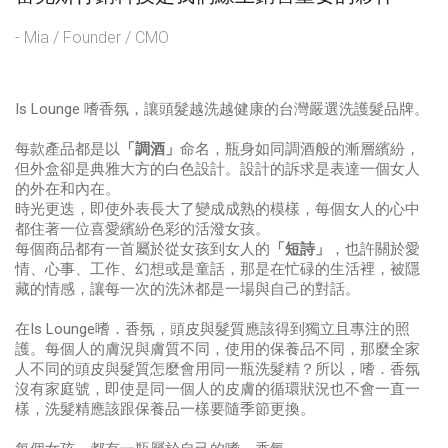
- Mia / Founder / CMO
Is Lounge 嗜香氛，讓頭髮越洗越健康的台灣嚴選洗護髮品牌。
每款產品都是以
「調酒」
命名，瓶身如同調酒般的漸層繽紛，
但外盒卻是典雅大方的白色設計。設計的訴求是表達一個女人
的外在和內在。
時光更迭，即使外表長大了變成成熟的模樣，每個女人的心中
都住著一位喜愛繽紛色彩的活潑女孩。
每個商品都有一首屬於從女孩到女人的
「短詩」
，也許關於愛
情、心事、工作、幻想或是童話，那是在忙碌的生活裡，被隱
藏的情感，讓每一次的洗沐都是一場與自己的對話。
在Is Lounge嗜．香氛，頭皮與髮質應該得到獨立且專注的照
護。每個人的膚況與膚質不同，使用的保養品不同，那麼全家
人不同的頭皮與髮質怎麼會用同一瓶洗髮精？所以，嗜．香氛
沒有家庭號，即使是同一個人的皮膚的循環狀況也不會一直一
樣，洗髮精應該跟保養品一樣要隨季節更換。